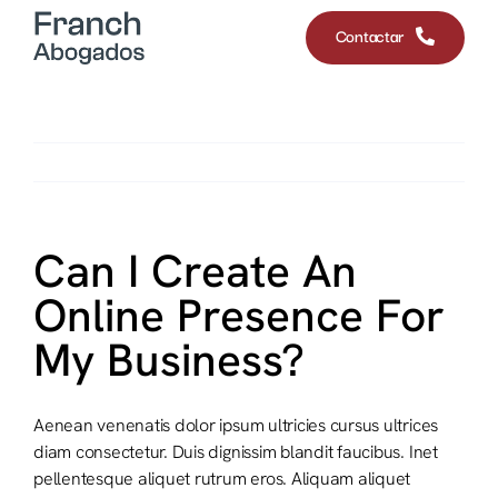
Saltar
Contactar
al
contenido
Anterior
Siguiente
Can I Create An
Online Presence For
My Business?
Aenean venenatis dolor ipsum ultricies cursus ultrices
diam consectetur. Duis dignissim blandit faucibus. Inet
pellentesque aliquet rutrum eros. Aliquam aliquet