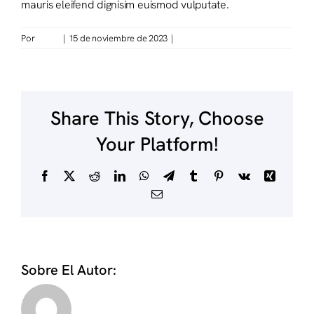
mauris eleifend dignisim euismod vulputate.
Por
marta
|
15 de noviembre de 2023
|
Sin comentarios
Share This Story, Choose
Your Platform!
Facebook
X
Reddit
LinkedIn
WhatsApp
Telegram
Tumblr
Pinterest
Vk
Xing
Correo
electrónico
Sobre El Autor:
Marta